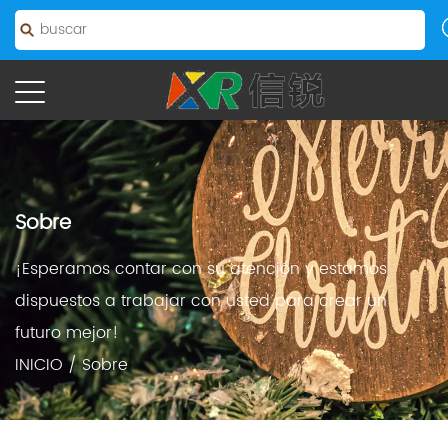
Sobre
¡Esperamos contar con su atención y estamos
dispuestos a trabajar con usted para crear un
futuro mejor!
INICIO
/
Sobre