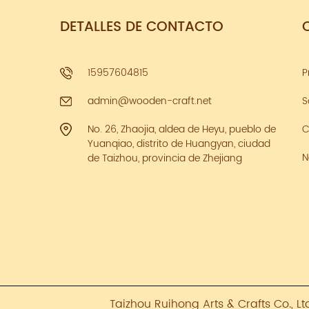
DETALLES DE CONTACTO
15957604815
P
admin@wooden-craft.net
S
No. 26, Zhaojia, aldea de Heyu, pueblo de
C
Yuanqiao, distrito de Huangyan, ciudad
N
de Taizhou, provincia de Zhejiang
Taizhou Ruihong Arts & Crafts Co., L