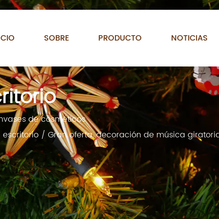
ICIO
SOBRE
PRODUCTO
NOTICIAS
itorio
 envases de cosméticos
escritorio
/
Gran oferta, decoración de música girator