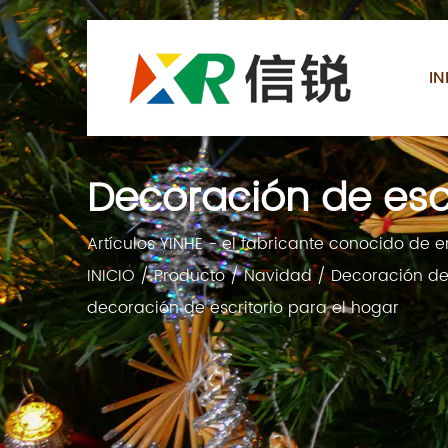
IN
Decoración de escr
Artículos YINHE - el fabricante conocido de
INICIO
/
Producto
/
Navidad
/
Decoración de 
decoración de escritorio para el hogar