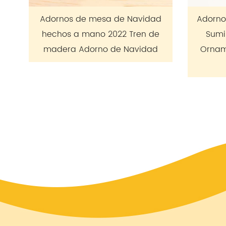
Navidad
Adornos navideños de madera
Tren de
Suministros de decoración
Navidad
Ornamento tridimensional de
alces Aanta