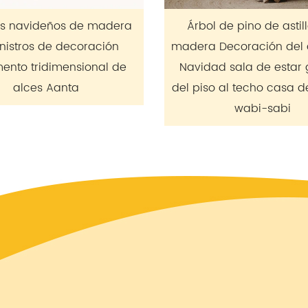
Árbol de pino de astillas de
Venta caliente
madera Decoración del árbol de
madera LED ilu
Navidad sala de estar grande
pequeña ca
del piso al techo casa de familia
brillantes de
wabi-sabi
Navi