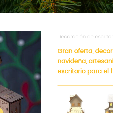
Decoración de escritor
Gran oferta, deco
navideña, artesan
escritorio para el