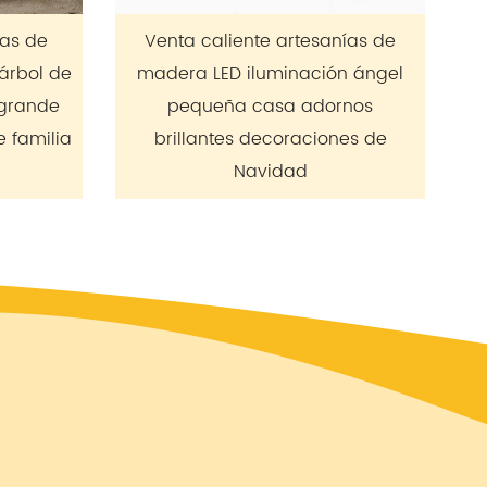
 artesanías de
Ventana Decoraciones
minación ángel
navideñas Regalos navideños
sa adornos
Mesa estéreo con luz LED hueca
coraciones de
creativa
dad