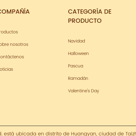
COMPAÑÍA
CATEGORÍA DE
PRODUCTO
roductos
Navidad
obre nosotros
Halloween
ontáctenos
Pascua
oticias
Ramadán
Valentine's Day
td. está ubicada en distrito de Huangyan, ciudad de Taiz