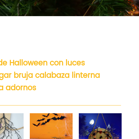
e Halloween con luces
gar bruja calabaza linterna
ta adornos