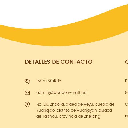
DETALLES DE CONTACTO
15957604815
P
admin@wooden-craft.net
S
No. 26, Zhaojia, aldea de Heyu, pueblo de
C
Yuanqiao, distrito de Huangyan, ciudad
N
de Taizhou, provincia de Zhejiang