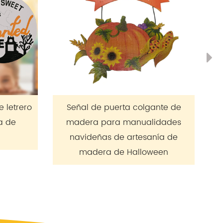
Ne
a colgante de
Colgante de búho de madera
manualidades
para interior de granja,
artesanía de
decoración del hogar para
Halloween
colgar en la pared