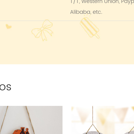
T/T, Western Union, Pay
Alibaba, etc.
os