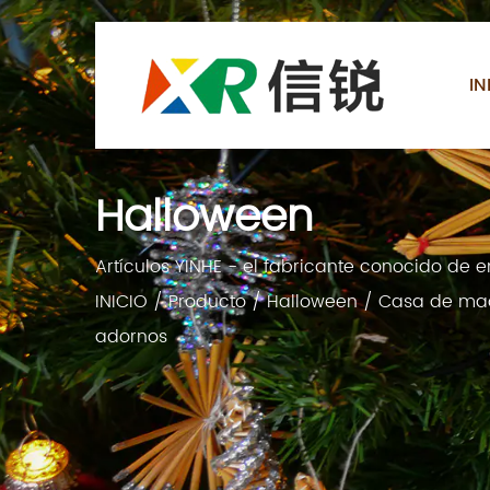
IN
Halloween
Artículos YINHE - el fabricante conocido de
INICIO
/
Producto
/
Halloween
/
Casa de mad
adornos