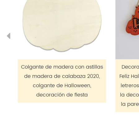
Previous
 astillas
Decoración festiva de madera
za 2020,
Feliz Halloween puerta colgando
ween,
letreros de madera placa para
esta
la decoración de la ventana de
la pared de la casa de campo