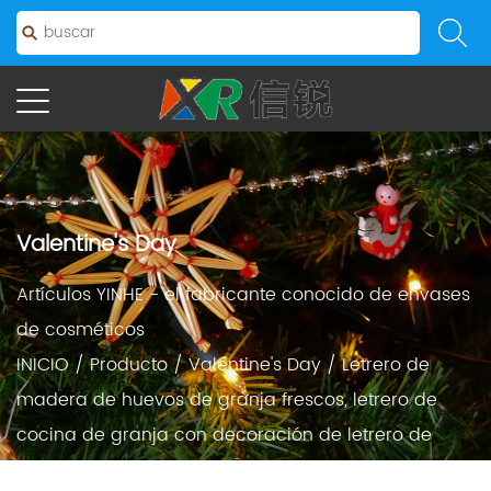
Valentine's Day
Artículos YINHE - el fabricante conocido de envases
de cosméticos
INICIO
/
Producto
/
Valentine's Day
/
Letrero de
madera de huevos de granja frescos, letrero de
cocina de granja con decoración de letrero de
madera rústica de gallina